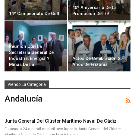
40º Aniversario De La
14º Campeonato De Golf
Promoción Del 79
Reunión Con La
Secretaría General De
Industria, Energía Y
Actos De Celebración 25
Minas De La…
Años De Frizonia
Viendo La Categoría
Andalucía
Junta General Del Clúster Marítimo Naval De Cádiz
El pasado 24 de abril de abril tuvo lugar la Junta General del Clúster
Marítimo Naval de Cádiz, con la asistencia…