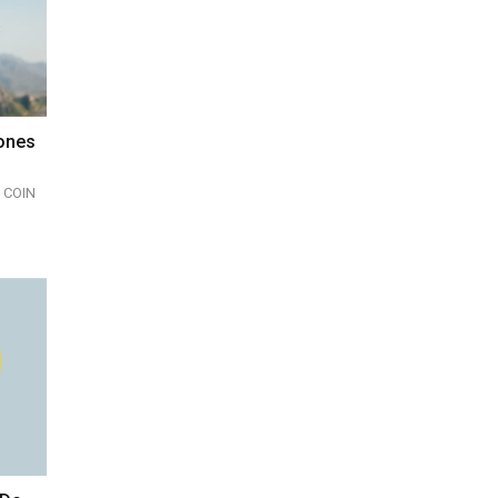
iones
 COIN