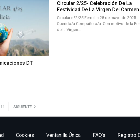
Circular 2/25- Celebración De La
Festividad De La Virgen Del Carmen
Circular nº2/25 Ferrol, a 28 de mayo de 2025
Querido/a Compañero/a: Con motivo de la Fes
de la Virgen…
unicaciones DT
r nº4/25
11
SIGUIENTE
ad
Cookies
Ventanilla Única
FAQ’s
Registro E