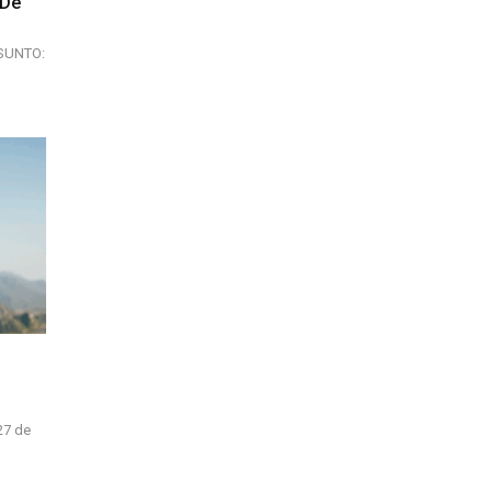
 De
ASUNTO:
de