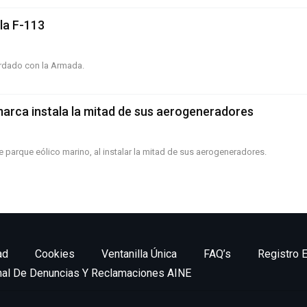
 la F-113
rdado con la Armada.
marca instala la mitad de sus aerogeneradores
 parque eólico marino, al instalar la mitad de sus aerogeneradores.
ad
Cookies
Ventanilla Única
FAQ’s
Registro E
nal De Denuncias Y Reclamaciones AINE