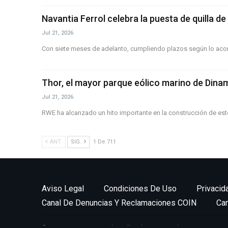
Navantia Ferrol celebra la puesta de quilla de
Jul 21, 2026
Con siete meses de adelanto, cumpliendo plazos según lo aco
Thor, el mayor parque eólico marino de Dina
Jul 21, 2026
RWE ha alcanzado un hito importante en la construcción de este
ANT.
SIG.
1 De 711
Aviso Legal
Condiciones De Uso
Privacid
Canal De Denuncias Y Reclamaciones COIN
Ca