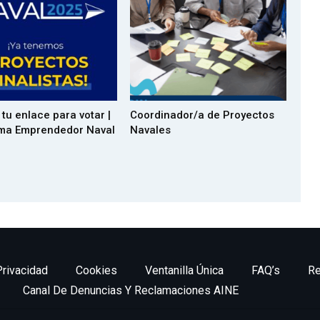
 tu enlace para votar |
Coordinador/a de Proyectos
ma Emprendedor Naval
Navales
Privacidad
Cookies
Ventanilla Única
FAQ’s
Re
Canal De Denuncias Y Reclamaciones AINE