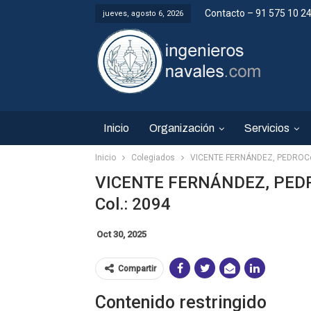
Contacto – 91 575 10 2
jueves, agosto 6, 2026
Inicio
Organización
Servicios
Inicio
Colegiados
VICENTE FERNÁNDEZ, PEDROCol
VICENTE FERNÁNDEZ, PED
Col.: 2094
Oct 30, 2025
Compartir
Contenido restringido