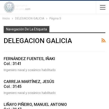
Inicio
DELEGACION GALICIA
Página 5
Navegación De La Etiqueta
DELEGACION GALICIA
FERNÁNDEZ FUENTES, IÑAKI
Col.: 3141
Ingeniero naval y oceánico habilitado
CARREJA MARTÍNEZ, JESÚS
Col.: 3145
Ingeniero naval y oceánico habilitado
LIÑAYO PIÑEIRO, MANUEL ANTONIO