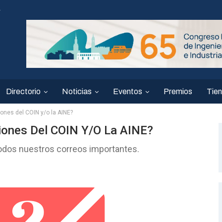
4
Directorio
Noticias
Eventos
Premios
Tie
ones del COIN y/o la AINE?
ones Del COIN Y/o La AINE?
todos nuestros correos importantes.