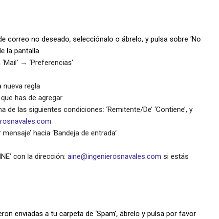
 de correo no deseado, selecciónalo o ábrelo, y pulsa sobre ‘No
e la pantalla
 ‘Mail’ → ‘Preferencias’
a nueva regla
 que has de agregar
na de las siguientes condiciones: ‘Remitente/De’ ‘Contiene’, y
erosnavales.com
r mensaje’ hacia ‘Bandeja de entrada’
INE’ con la dirección:
aine@ingenierosnavales.com
si estás
on enviadas a tu carpeta de ‘Spam’, ábrelo y pulsa por favor