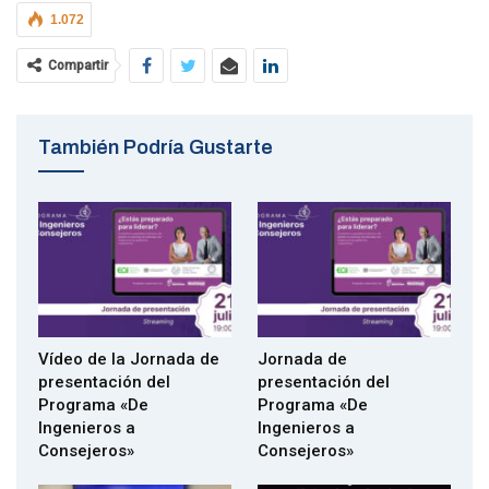
1.072
Lugar
: World Trade Center, Barcelona
Compartir
Modalidad:
Presencial + online
También Podría Gustarte
FORMULARIO DE INSCRIPCIÓN
AGENDA
Vídeo de la Jornada de
Jornada de
presentación del
presentación del
Programa «De
Programa «De
09:30 h – Bienvenida y registro asistentes
Ingenieros a
Ingenieros a
Consejeros»
Consejeros»
10:00 h – Apertura institucional