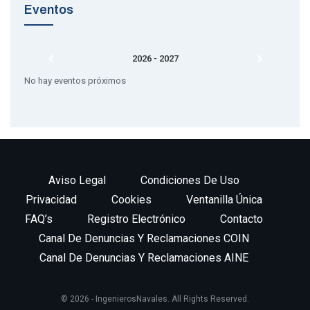
En este encuentro queremos poner en contacto a empresas
Eventos
del sector con profesionales, startups y empresas de marcada
componente tecnológica, de forma que entre todos ayudemos
a crear una industria marítima valenciana y española que pueda
2026 - 2027
ser un referente a nivel nacional e internacional.
No hay eventos próximos
Atenderán el
57º Congreso de Ingeniería Naval
que se celebra
en Valencia un gran número de empresas líderes y tractores
del sector marítimo.Si quieres reunirte con ellas en el
espacio SOLUCIONES INNOVADORAS PARA LA INDUSTRIA
MARÍTIMA, por favor, indícanos tu preferencias e interés y
Aviso Legal
Condiciones De Uso
contactaremos son ellas para concertar una entrevista en
función de su disponibilidad e interés tecnológico.
Privacidad
Cookies
Ventanilla Única
FAQ’s
Registro Electrónico
Contacto
Las empresas asistentes son las siguientes:
Canal De Denuncias Y Reclamaciones COIN
Navantia Construcción Naval
Canal De Denuncias Y Reclamaciones AINE
Bureau Veritas Certificación
© 2026 - IngenierosNavales. All Rights Reserved.