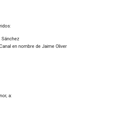
ridos:
n Sánchez
 Canal en nombre de Jaime Oliver
or, a: