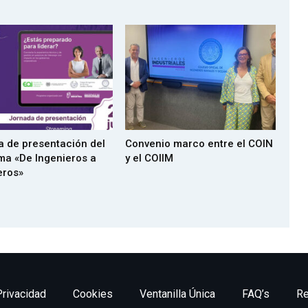
 de presentación del
Convenio marco entre el COIN
ma «De Ingenieros a
y el COIIM
eros»
Privacidad
Cookies
Ventanilla Única
FAQ’s
Re