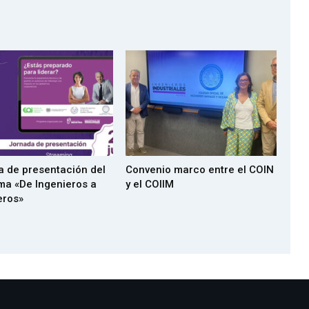
 de presentación del
Convenio marco entre el COIN
ma «De Ingenieros a
y el COIIM
eros»