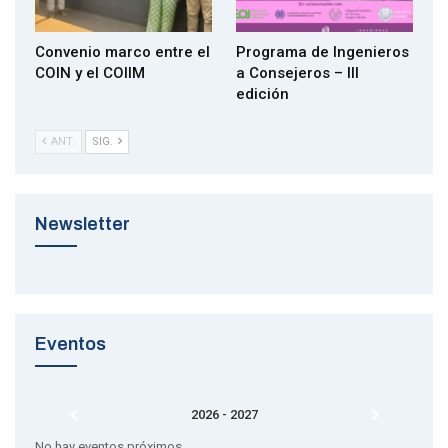
“
Conceptual design of an offshore wind farm and
Convenio marco entre el
Programa de Ingenieros
technical assessment of a 10-MW base-model floating
COIN y el COIIM
a Consejeros – III
wind turbine
”. Autor: Borja del Arco Martínez-Blanco
edición
ANT.
SIG.
Newsletter
Eventos
Recoge el diploma: Borja del Arco Martínez-Blanco Entrega el diploma.
2026 - 2027
Lucas Ribeiro Julien, Area Manager para Iberia y Francia de DNV
No hay eventos próximos