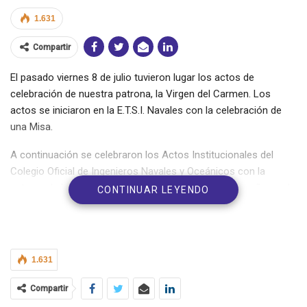
1.631
Compartir
El pasado viernes 8 de julio tuvieron lugar los actos de
celebración de nuestra patrona, la Virgen del Carmen. Los
actos se iniciaron en la E.T.S.I. Navales con la celebración de
una Misa.
A continuación se celebraron los Actos Institucionales del
Colegio Oficial de Ingenieros Navales y Oceánicos con la
entrega de las medallas conmemorativas a los compañeros de
CONTINUAR LEYENDO
la Promoción de 1970, 1971 y 1972 e Insignias a los nuevos
colegiados.
1.631
Compartir
Ver la galería de imágenes
aquí
.