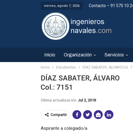
Contacto – 91 575 10 2
viernes, agosto 7, 2026
Inicio
Organización
Servicios
Inicio
Estudiantes
DÍAZ SABATER, ÁLVAROCol.: 
DÍAZ SABATER, ÁLVARO
Col.: 7151
Última actualización
Jul 2, 2018
Compartir
Aspirante a colegiado/a