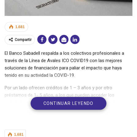
1.681
Compartir
El Banco Sabadell respalda a los colectivos profesionales a
través de la Línea de Avales ICO COVID19 con las mejores
soluciones de financiación para paliar el impacto que haya
tenido en su actividad la COVID-19.
Por un lado ofrecen créditos de 1 – 3 años y por otro
préstamos de 1- 5 años, a los que pueden acceder los
colegiados/asociados al amparo de las ya mencionadas
CONTINUAR LEYENDO
ayudas de la Línea de Avales ICO COVID19.
Póngase en contacto con su oficina e identifíquese como
miembro del COIN/AINE, y su gestor habitual le explicará las
1.681