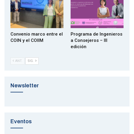
Convenio marco entre el
Programa de Ingenieros
COIN y el COIIM
a Consejeros – III
edición
ANT.
SIG.
Pincha sobre la imagen para leer las
Newsletter
condiciones del préstamo
Eventos