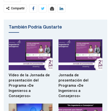
soluciones específicas que el banco está poniendo a su
disposición.
Compartir
También Podría Gustarte
Vídeo de la Jornada de
Jornada de
presentación del
presentación del
Programa «De
Programa «De
Ingenieros a
Ingenieros a
Pincha sobre la imagen para leer las
condiciones del crédito
Consejeros»
Consejeros»