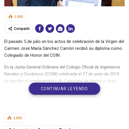
1.902
Compartir
El pasado 5 de julio en los actos de celebración de la Virgen del
Carmen José María Sánchez Carrión recibió su diploma como
Colegiado de Honor del COIN.
En la Junta General Ordinaria del Colegio Oficial de Ingenieros
Navales y Oceánicos (COIN) celebrada el 27 de junio de 2019
se aprobó el nombramiento de Colegiado de Honor a José
María Sánchez Carrión, ingeniero naval colegiado nº 770.
CONTINUAR LEYENDO
José María Sánchez Carrión, cartagenero nacido en Portmán,
finalizó sus estudios de ingeniero naval en la Escuela Técnica
Superior de Ingenieros Navales en 1969 y desde 2009 Doctor
1.902
Ingeniero naval por la Universidad Politécnica de Madrid.