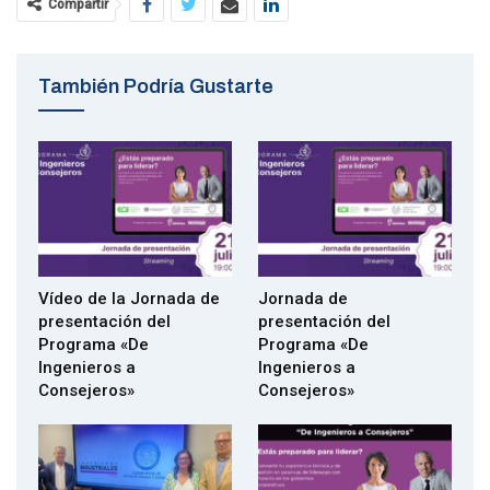
Compartir
Desde 1978 ha participado en las Instituciones de muchas
maneras y desde variados puestos de responsabilidad
Es autor de varios libros, dedicados sobre todo a la historia
También Podría Gustarte
naval, así como de innumerables artículos y colaboraciones
fruto de sus investigaciones.
Vídeo de la Jornada de
Jornada de
presentación del
presentación del
Programa «De
Programa «De
Ingenieros a
Ingenieros a
Consejeros»
Consejeros»