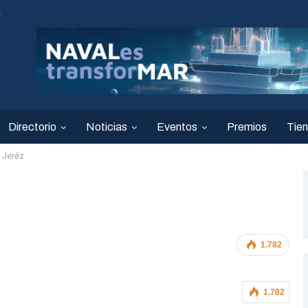
4
Directorio
Noticias
Eventos
Premios
Tie
o Jeréz
1.782
1.782