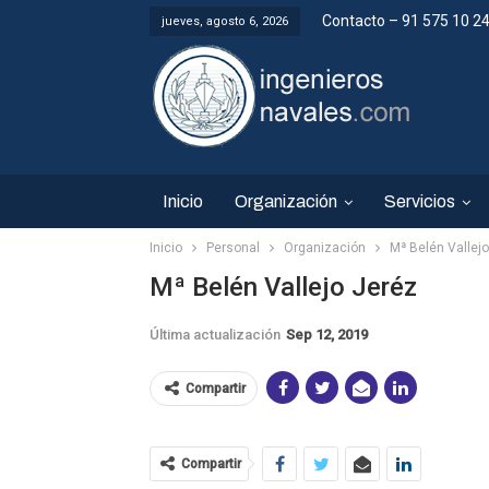
Contacto – 91 575 10 2
jueves, agosto 6, 2026
Inicio
Organización
Servicios
Inicio
Personal
Organización
Mª Belén Vallej
Mª Belén Vallejo Jeréz
Última actualización
Sep 12, 2019
Compartir
Compartir