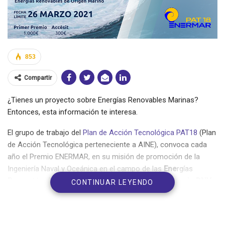
853
Compartir
¿Tienes un proyecto sobre Energías Renovables Marinas?
Entonces, esta información te interesa.
El grupo de trabajo del
Plan de Acción Tecnológica PAT18
(Plan
de Acción Tecnológica perteneciente a AINE), convoca cada
año el Premio ENERMAR, en su misión de promoción de la
Ingeniería Naval y Oceánica en el campo de las
Ene
rgías
R
enovables
Mar
inas (
ENERMAR
) convoca el
7º Premio DNV
CONTINUAR LEYENDO
GL ENERMAR 2020
, para reconocer e incentivar los proyectos
de los estudiantes de ingeniería naval y
oceánica dentro del citado ámbito.