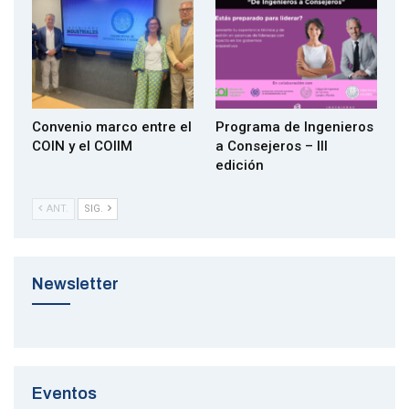
curso.
▪ Alumnos del MAERM matriculados en el curso 2019/2020 que
sean Ingenieros Navales y Oceánicos.
▪ Personas que hayan desarrollado un proyecto individual o en
grupo (con un máximo de tres estudiantes), siempre y cuando
Convenio marco entre el
Programa de Ingenieros
todos los componentes del grupo cumplan alguno de los tres
COIN y el COIIM
a Consejeros – III
requisitos anteriores.
edición
ANT.
SIG.
Aquí puedes ver las bases 7º Premio ENERMAR
Newsletter
2019
El plazo de presentación de esta documentación preliminar
Eventos
finaliza el
26 de marzo de 2021
a las 17:00h
.