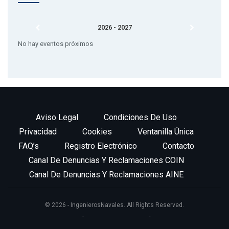
2026 - 2027
PREMIOS DE EDICIONES ANTERIORES:
No hay eventos próximos
6º EDICIÓN – 2019
er
1
Premio: «Diseño integral de una subestación offshore”.
Autor: David López Becerra.
2º Premio: “Implantación de Aerogeneradores Flotantes en
Aviso Legal
Condiciones De Uso
Costas Españolas”. Autor Diego Alonso Huerta.
Privacidad
Cookies
Ventanilla Única
FAQ’s
Registro Electrónico
Contacto
Canal De Denuncias Y Reclamaciones COIN
5º EDICIÓN – 2018
Canal De Denuncias Y Reclamaciones AINE
1er Premio: “Time Domain Simulation Parameters for Fatigue
Assessment of an Offshore Gravity Based Wind Turbine”.
© 2026 - IngenierosNavales. All Rights Reserved.
Autor: Álvaro Ortega Nadal.
Website Design:
BetterStudio