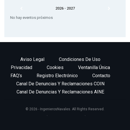
los días 19 y 20 de junio.
2026 - 2027
No hay eventos próximos
Aviso Legal
Condiciones De Uso
Privacidad
Cookies
Ventanilla Única
FAQ’s
Registro Electrónico
Contacto
Canal De Denuncias Y Reclamaciones COIN
Recogió el diploma Álvaro Ortega Nadal y lo entregó Lucas
Canal De Denuncias Y Reclamaciones AINE
Ribeiro Julien, Area Manager para Iberia y Francia de DNV-GL
© 2026 - IngenierosNavales. All Rights Reserved.
Website Design:
BetterStudio