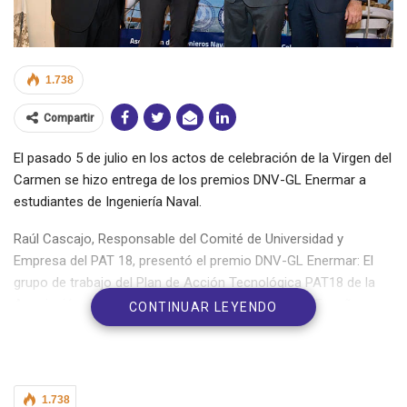
1.738
Compartir
El pasado 5 de julio en los actos de celebración de la Virgen del
Carmen se hizo entrega de los premios DNV-GL Enermar a
estudiantes de Ingeniería Naval.
Raúl Cascajo, Responsable del Comité de Universidad y
Empresa del PAT 18, presentó el premio DNV-GL Enermar: El
grupo de trabajo del Plan de Acción Tecnológica PAT18 de la
Asociación de Ingenieros Navales y Oceánicos de España
CONTINUAR LEYENDO
(AINE), en su misión de promoción de la Ingeniería Naval y
Oceánica en el campo de las Energías Renovables Marinas
(ENERMAR) decidió convocar este premio, como incentivo a
los estudiantes actuales y futuros compañeros, para abrir
1.738